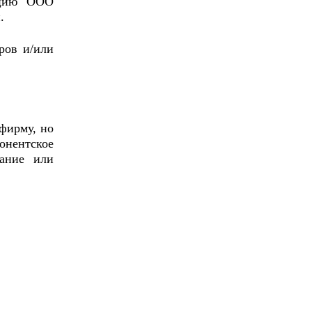
ацию ООО
.
ров и/или
 фирму, но
онентское
вание или