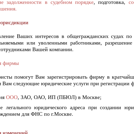
ие задолженности в судебном порядке
, подготовка,
со
ашения.
 юрисдикции
вление Ваших интересов в общегражданских судах по
льняемыми или уволенными работниками, разрешение
сотрудниками Вашей компании.
я фирмы
исты помогут Вам зарегистрировать фирму в кратчайш
 Вам следующие юридические услуги при регистрации 
ция
ООО
, ЗАО, ОАО, ИП (ПБЮЛ) в Москве;
е легального юридического адреса при создании юри
рждением для ФНС по г.Москве.
я изменений