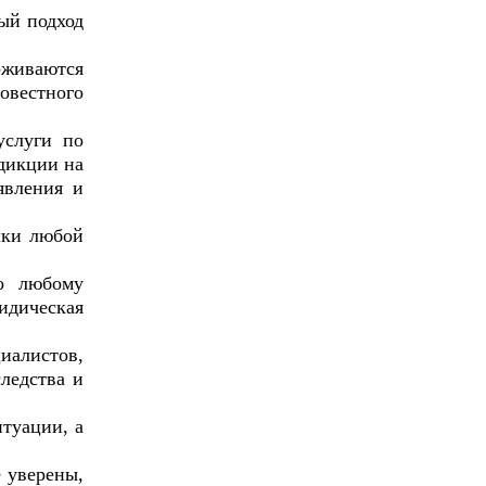
ый подход
живаются
овестного
слуги по
дикции на
явления и
лки любой
о любому
идическая
иалистов,
ледства и
туации, а
 уверены,