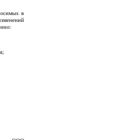
носимых в
изменений
енно:
а;
;