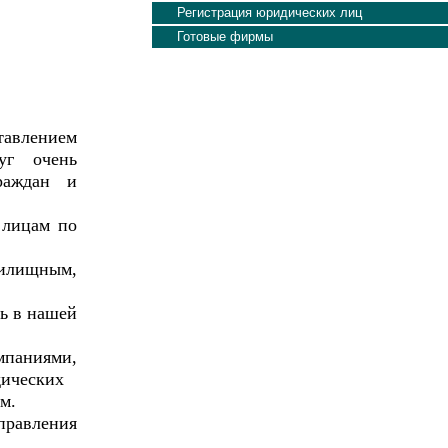
Регистрация юридических лиц
Готовые фирмы
авлением
уг очень
граждан и
лицам по
жилищным,
ь в нашей
аниями,
дических
м.
равления