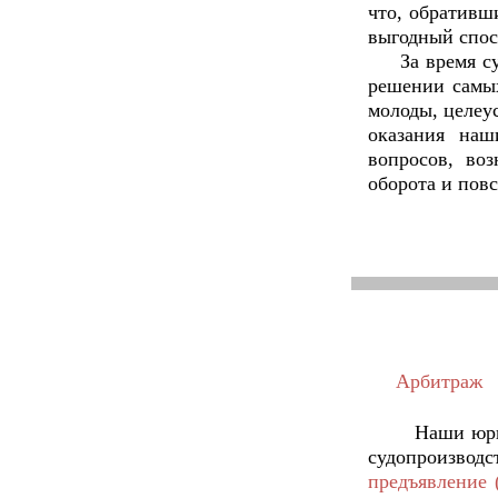
что, обративш
выгодный спос
За время сущ
решении самых
молоды, целеу
оказания на
вопросов, во
оборота и пов
Арбитраж
Наши юри
судопроизводс
предъявление 