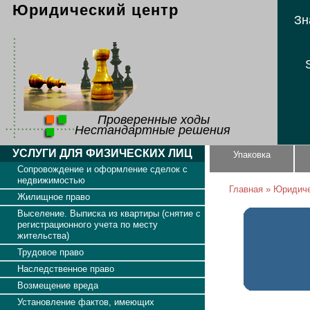
Юридический центр
Зн
Проверенные ходы
Нестандартные решения
УСЛУГИ ДЛЯ ФИЗИЧЕСКИХ ЛИЦ
Упаковка
Сопровождение и оформление сделок с
недвижимостью
Главная
»
Юридиче
Жилищное право
Выселение. Выписка из квартиры (снятие с
регистрационного учета по месту
жительства)
Трудовое право
Наследственное право
Возмещение вреда
Установление фактов, имеющих