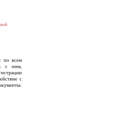
ией
с по всем
к с ним,
гистрации
ействие с
кументы.