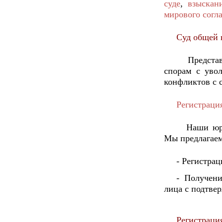
суде
,
взыскан
мирового согл
Суд общей
Предста
спорам с уво
конфликтов с 
Регистраци
Наши юр
Мы предлагаем
- Регистра
- Получени
лица с подтве
Регистраци