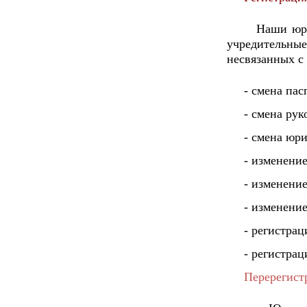
Наши юри
учредительные
несвязанных с
- смена па
- смена рук
- смена юри
- изменени
- изменение
- изменени
- регистрац
- регистрац
Перерегист