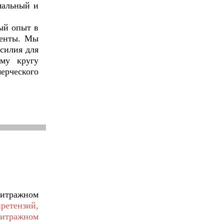
мальный и
ый опыт в
иенты. Мы
силия для
му кругу
ерческого
битражном
ретензий,
битражном