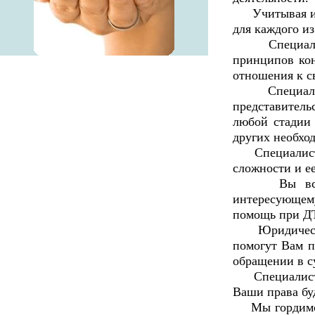
Учитывая инт
для каждого из
Специалисты
принципов кон
отношения к с
Специалисты
представитель
любой стадии 
других необхо
Специалисты 
сложности и е
Вы всегда 
интересующем
помощь при Д
Юридические 
помогут Вам п
обращении в с
Специалисты 
Ваши права бу
Мы гордимся с