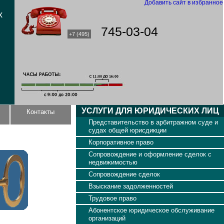
Добавить сайт в избранное
х
745-03-04
+7 (495)
УСЛУГИ ДЛЯ ЮРИДИЧЕСКИХ ЛИЦ
Контакты
Представительство в арбитражном суде и
судах общей юрисдикции
Корпоративное право
Сопровождение и оформление сделок с
недвижимостью
Сопровождение сделок
Взыскание задолженностей
Трудовое право
Абонентское юридическое обслуживание
организаций