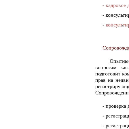
- кадровое 
- консульт
-
консульти
Сопровожде
Опытные
вопросам ка
подготовит ко
прав на недви
регистрирую
Сопровождение
- проверка 
- регистра
- регистра