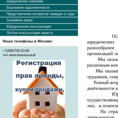
юридическое значение
Взыскание задолженности
Представление интересов граждан в суде
Семейное право
Юридические консультации
On-line консультация юриста
Основное
Наши телефоны в Москве:
юридических
разнообразен
+7(495)745-03-04
организаций л
тел.многоканальный
Мы оказывае
различным воп
Мы оказываем
трудовым, сем
Разный возрас
деятельности 
Юридическ
осуществляю
лиц и помога
На страница
деятельности.