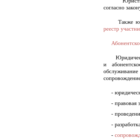
Юрист
согласно зако
Также ю
реестр участн
Абонентско
Юридиче
и абонентск
обслуживание
сопровождение
- юридичес
- правовая 
- проведен
- разработк
-
сопровожд